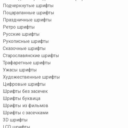
Подчеркнутые шрифты
Поцарапанные шрифты
Праздничные шрифты
Ретро шрифты
Русские шрифты
Рукописные шрифты
Сказочные шрифты
Старославянские шрифты
Трафаретные шрифты
Ужасы шрифты
Художественные шрифты
Цифровые шрифты
Шрифты без засечек
Шрифты буквица
Шрифты из фильмов
Шрифты с засечками
3D шрифты
LCD шрифты