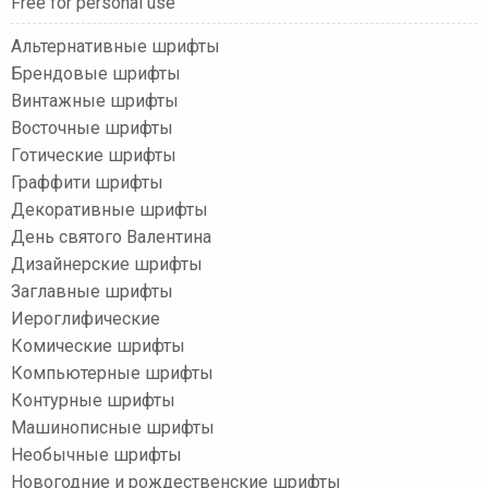
Free for personal use
Альтернативные шрифты
Брендовые шрифты
Винтажные шрифты
Восточные шрифты
Готические шрифты
Граффити шрифты
Декоративные шрифты
День святого Валентина
Дизайнерские шрифты
Заглавные шрифты
Иероглифические
Комические шрифты
Компьютерные шрифты
Контурные шрифты
Машинописные шрифты
Необычные шрифты
Новогодние и рождественские шрифты