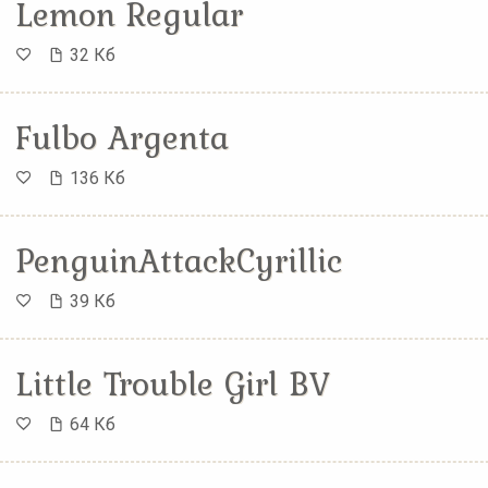
Lemon Regular
32 Кб
Fulbo Argenta
136 Кб
PenguinAttackCyrillic
39 Кб
Little Trouble Girl BV
64 Кб