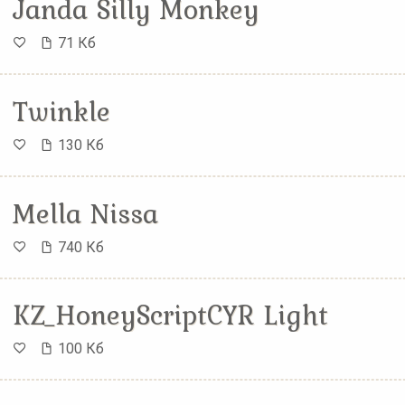
Janda Silly Monkey
71 Кб
Twinkle
130 Кб
Mella Nissa
740 Кб
KZ_HoneyScriptCYR Light
100 Кб