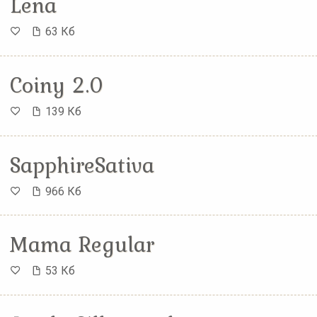
Lena
63 Кб
Coiny 2.0
139 Кб
SapphireSativa
966 Кб
Mama Regular
53 Кб