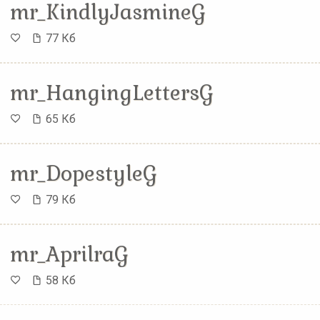
mr_KindlyJasmineG
77 Кб
mr_HangingLettersG
65 Кб
mr_DopestyleG
79 Кб
mr_AprilraG
58 Кб