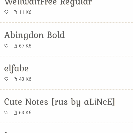
WellwaitFree Regular
11 Кб
Abingdon Bold
67 Кб
elfabe
43 Кб
Cute Notes [rus by aLiNcE]
63 Кб