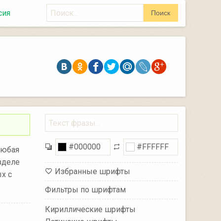
Поиск
сия
Поиск
Любая
зделе
Избранные шрифты
х с
Фильтры по шрифтам
Кириллические шрифты