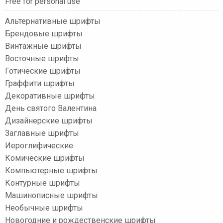
Free for personal use
Альтернативные шрифты
Брендовые шрифты
Винтажные шрифты
Восточные шрифты
Готические шрифты
Граффити шрифты
Декоративные шрифты
День святого Валентина
Дизайнерские шрифты
Заглавные шрифты
Иероглифические
Комические шрифты
Компьютерные шрифты
Контурные шрифты
Машинописные шрифты
Необычные шрифты
Новогодние и рождественские шрифты