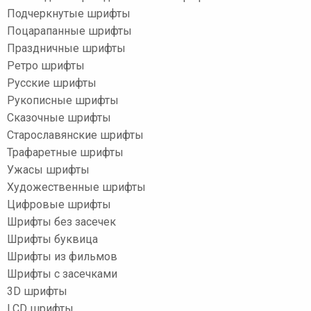
Подчеркнутые шрифты
Поцарапанные шрифты
Праздничные шрифты
Ретро шрифты
Русские шрифты
Рукописные шрифты
Сказочные шрифты
Старославянские шрифты
Трафаретные шрифты
Ужасы шрифты
Художественные шрифты
Цифровые шрифты
Шрифты без засечек
Шрифты буквица
Шрифты из фильмов
Шрифты с засечками
3D шрифты
LCD шрифты