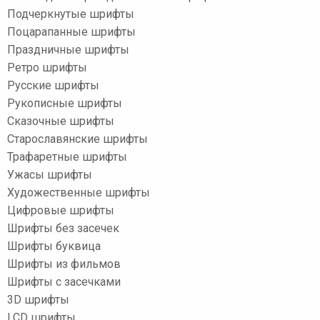
Подчеркнутые шрифты
Поцарапанные шрифты
Праздничные шрифты
Ретро шрифты
Русские шрифты
Рукописные шрифты
Сказочные шрифты
Старославянские шрифты
Трафаретные шрифты
Ужасы шрифты
Художественные шрифты
Цифровые шрифты
Шрифты без засечек
Шрифты буквица
Шрифты из фильмов
Шрифты с засечками
3D шрифты
LCD шрифты