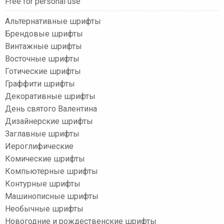
Free for personal use
Альтернативные шрифты
Брендовые шрифты
Винтажные шрифты
Восточные шрифты
Готические шрифты
Граффити шрифты
Декоративные шрифты
День святого Валентина
Дизайнерские шрифты
Заглавные шрифты
Иероглифические
Комические шрифты
Компьютерные шрифты
Контурные шрифты
Машинописные шрифты
Необычные шрифты
Новогодние и рождественские шрифты