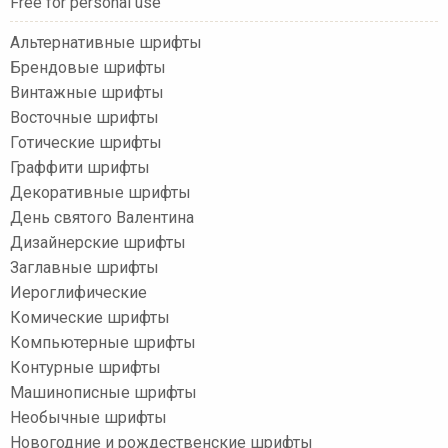
Free for personal use
Альтернативные шрифты
Брендовые шрифты
Винтажные шрифты
Восточные шрифты
Готические шрифты
Граффити шрифты
Декоративные шрифты
День святого Валентина
Дизайнерские шрифты
Заглавные шрифты
Иероглифические
Комические шрифты
Компьютерные шрифты
Контурные шрифты
Машинописные шрифты
Необычные шрифты
Новогодние и рождественские шрифты