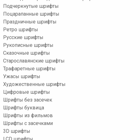
Подчеркнутые шрифты
Поцарапанные шрифты
Праздничные шрифты
Ретро шрифты
Русские шрифты
Рукописные шрифты
Сказочные шрифты
Старославянские шрифты
Трафаретные шрифты
Ужасы шрифты
Художественные шрифты
Цифровые шрифты
Шрифты без засечек
Шрифты буквица
Шрифты из фильмов
Шрифты с засечками
3D шрифты
LCD шрифты