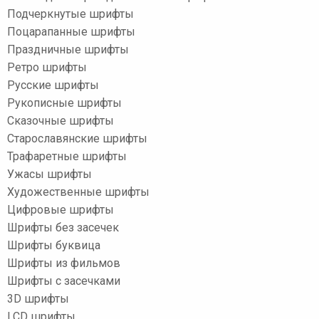
Подчеркнутые шрифты
Поцарапанные шрифты
Праздничные шрифты
Ретро шрифты
Русские шрифты
Рукописные шрифты
Сказочные шрифты
Старославянские шрифты
Трафаретные шрифты
Ужасы шрифты
Художественные шрифты
Цифровые шрифты
Шрифты без засечек
Шрифты буквица
Шрифты из фильмов
Шрифты с засечками
3D шрифты
LCD шрифты