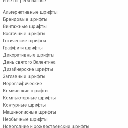
Free for personal use
Альтернативные шрифты
Брендовые шрифты
Винтажные шрифты
Восточные шрифты
Готические шрифты
Граффити шрифты
Декоративные шрифты
День святого Валентина
Дизайнерские шрифты
Заглавные шрифты
Иероглифические
Комические шрифты
Компьютерные шрифты
Контурные шрифты
Машинописные шрифты
Необычные шрифты
Новогодние и рождественские шрифты