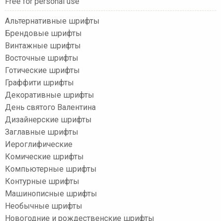
Free for personal use
Альтернативные шрифты
Брендовые шрифты
Винтажные шрифты
Восточные шрифты
Готические шрифты
Граффити шрифты
Декоративные шрифты
День святого Валентина
Дизайнерские шрифты
Заглавные шрифты
Иероглифические
Комические шрифты
Компьютерные шрифты
Контурные шрифты
Машинописные шрифты
Необычные шрифты
Новогодние и рождественские шрифты