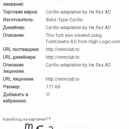
название:
Торговая марка:
Cyrillic adaptation by He Rez AD
Изготовитель:
Bobz-Type-Cyrillic
Дизайнер:
Cyrillic adaptation by He Rez AD
Описание:
This font was created using
FontCreator 8.0 from High-Logic.com
URL поставщика:
http://nnmclub.to
URL дизайнера:
http://nnmclub.to
Описание
Cyrillic adaptation by He Rez AD
лицензии:
URL лицензии:
http://nnmclub.to
Размер:
171 Кб
Добавить в
избранное:
Какой код на картинке?
*