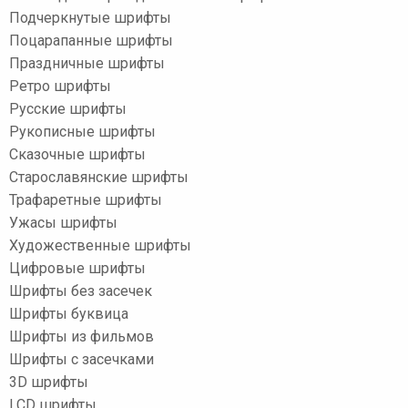
Подчеркнутые шрифты
Поцарапанные шрифты
Праздничные шрифты
Ретро шрифты
Русские шрифты
Рукописные шрифты
Сказочные шрифты
Старославянские шрифты
Трафаретные шрифты
Ужасы шрифты
Художественные шрифты
Цифровые шрифты
Шрифты без засечек
Шрифты буквица
Шрифты из фильмов
Шрифты с засечками
3D шрифты
LCD шрифты