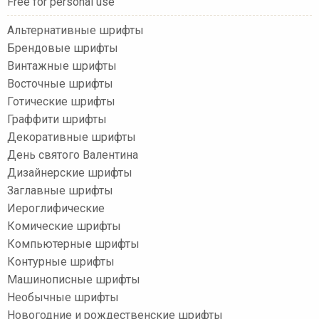
Free for personal use
Альтернативные шрифты
Брендовые шрифты
Винтажные шрифты
Восточные шрифты
Готические шрифты
Граффити шрифты
Декоративные шрифты
День святого Валентина
Дизайнерские шрифты
Заглавные шрифты
Иероглифические
Комические шрифты
Компьютерные шрифты
Контурные шрифты
Машинописные шрифты
Необычные шрифты
Новогодние и рождественские шрифты