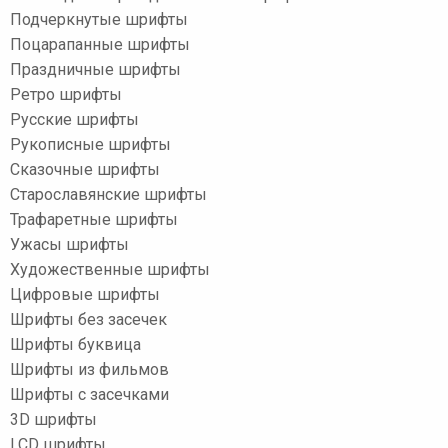
Подчеркнутые шрифты
Поцарапанные шрифты
Праздничные шрифты
Ретро шрифты
Русские шрифты
Рукописные шрифты
Сказочные шрифты
Старославянские шрифты
Трафаретные шрифты
Ужасы шрифты
Художественные шрифты
Цифровые шрифты
Шрифты без засечек
Шрифты буквица
Шрифты из фильмов
Шрифты с засечками
3D шрифты
LCD шрифты