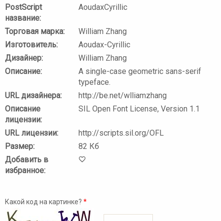
PostScript
AoudaxCyrillic
название:
Торговая марка:
William Zhang
Изготовитель:
Aoudax-Cyrillic
Дизайнер:
William Zhang
Описание:
A single-case geometric sans-serif
typeface.
URL дизайнера:
http://be.net/wlliamzhang
Описание
SIL Open Font License, Version 1.1
лицензии:
URL лицензии:
http://scripts.sil.org/OFL
Размер:
82 Кб
Добавить в
избранное:
Какой код на картинке?
*