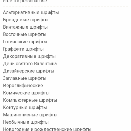
Free for personal use
Альтернативные шрифты
Брендовые шрифты
Винтажные шрифты
Восточные шрифты
Готические шрифты
Граффити шрифты
Декоративные шрифты
День святого Валентина
Дизайнерские шрифты
Заглавные шрифты
Иероглифические
Комические шрифты
Компьютерные шрифты
Контурные шрифты
Машинописные шрифты
Необычные шрифты
Новогодние и рождественские шрифты