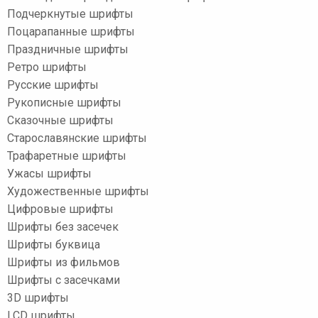
Подчеркнутые шрифты
Поцарапанные шрифты
Праздничные шрифты
Ретро шрифты
Русские шрифты
Рукописные шрифты
Сказочные шрифты
Старославянские шрифты
Трафаретные шрифты
Ужасы шрифты
Художественные шрифты
Цифровые шрифты
Шрифты без засечек
Шрифты буквица
Шрифты из фильмов
Шрифты с засечками
3D шрифты
LCD шрифты