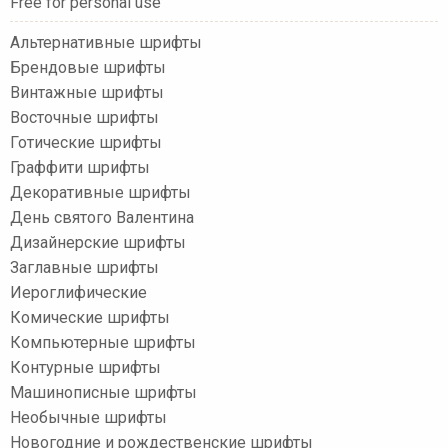
Free for personal use
Альтернативные шрифты
Брендовые шрифты
Винтажные шрифты
Восточные шрифты
Готические шрифты
Граффити шрифты
Декоративные шрифты
День святого Валентина
Дизайнерские шрифты
Заглавные шрифты
Иероглифические
Комические шрифты
Компьютерные шрифты
Контурные шрифты
Машинописные шрифты
Необычные шрифты
Новогодние и рождественские шрифты