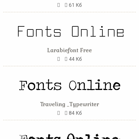
61 Кб
Larabiefont Free
44 Кб
Traveling _Typewriter
84 Кб