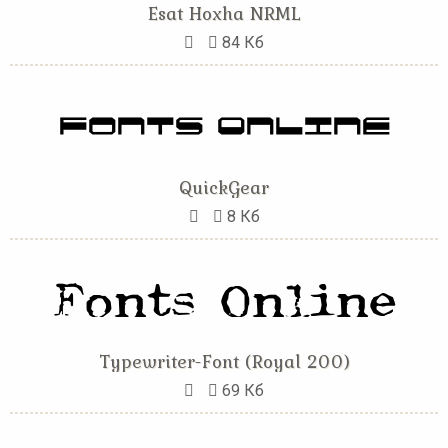
Esat Hoxha NRML
84 Кб
QuickGear
8 Кб
Typewriter-Font (Royal 200)
69 Кб