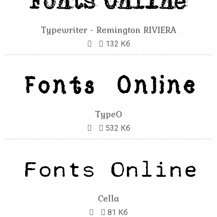
Typewriter - Remington RIVIERA
132 Кб
TypeO
532 Кб
Cella
81 Кб