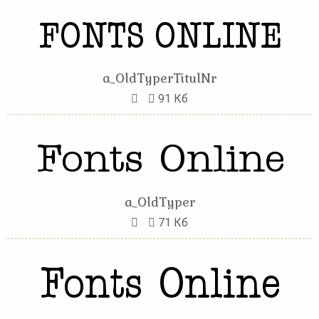
a_OldTyperTitulNr
91 Кб
a_OldTyper
71 Кб