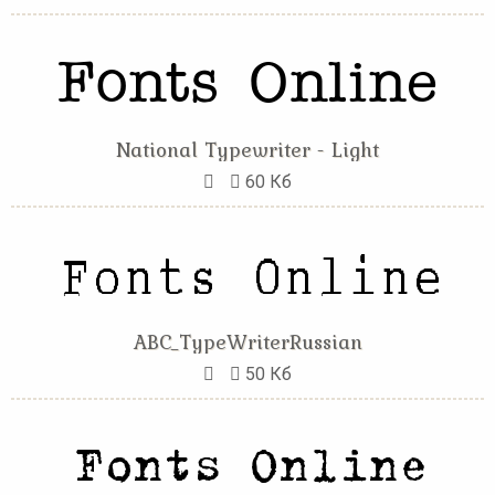
National Typewriter - Light
60 Кб
ABC_TypeWriterRussian
50 Кб