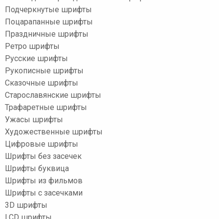
Подчеркнутые шрифты
Поцарапанные шрифты
Праздничные шрифты
Ретро шрифты
Русские шрифты
Рукописные шрифты
Сказочные шрифты
Старославянские шрифты
Трафаретные шрифты
Ужасы шрифты
Художественные шрифты
Цифровые шрифты
Шрифты без засечек
Шрифты буквица
Шрифты из фильмов
Шрифты с засечками
3D шрифты
LCD шрифты