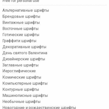
Free for personal use
Альтернативные шрифты
Брендовые шрифты
Винтажные шрифты
Восточные шрифты
Готические шрифты
Граффити шрифты
Декоративные шрифты
День святого Валентина
Дизайнерские шрифты
Заглавные шрифты
Иероглифические
Комические шрифты
Компьютерные шрифты
Контурные шрифты
Машинописные шрифты
Необычные шрифты
Новогодние и рождественские шрифты