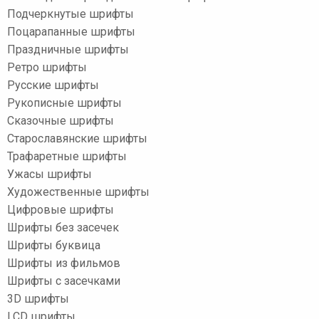
Подчеркнутые шрифты
Поцарапанные шрифты
Праздничные шрифты
Ретро шрифты
Русские шрифты
Рукописные шрифты
Сказочные шрифты
Старославянские шрифты
Трафаретные шрифты
Ужасы шрифты
Художественные шрифты
Цифровые шрифты
Шрифты без засечек
Шрифты буквица
Шрифты из фильмов
Шрифты с засечками
3D шрифты
LCD шрифты