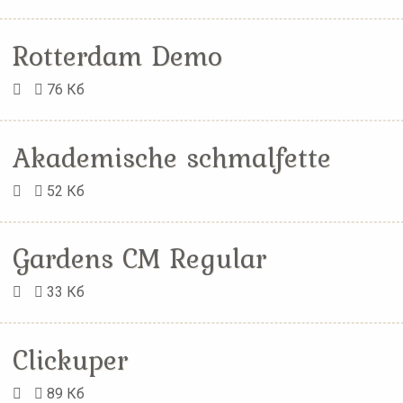
Rotterdam Demo
76 Кб
Akademische schmalfette
52 Кб
Gardens CM Regular
33 Кб
Clickuper
89 Кб