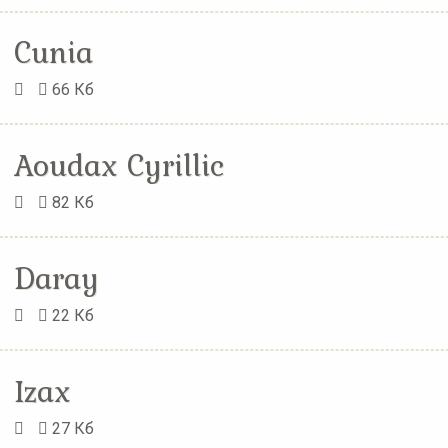
Cunia
66 Кб
Aoudax Cyrillic
82 Кб
Daray
22 Кб
Izax
27 Кб