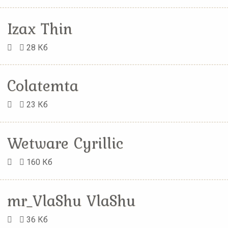
Izax Thin
28 Кб
Colatemta
23 Кб
Wetware Cyrillic
160 Кб
mr_VlaShu VlaShu
36 Кб