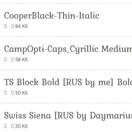
CooperBlack-Thin-Italic
84 Кб
CampOpti-Caps_Cyrillic Mediu
58 Кб
TS Block Bold [RUS by me] Bol
30 Кб
Swiss Siena [RUS by Daymariu
30 Кб