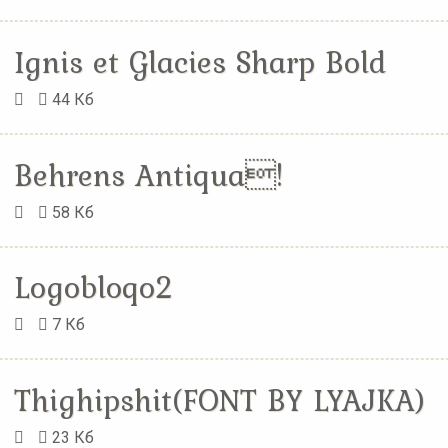
Ignis et Glacies Sharp Bold
44 Кб
Behrens Antiqua!
58 Кб
Logobloqo2
7 Кб
Thighipshit(FONT BY LYAJKA)
23 Кб