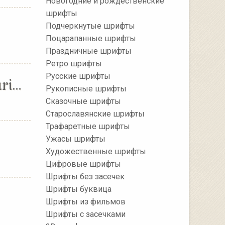
Новогодние и рождественские
шрифты
Подчеркнутые шрифты
Поцарапанные шрифты
Праздничные шрифты
Ретро шрифты
Русские шрифты
VCR OSD Mono [RUS by Daymarius]
Рукописные шрифты
Сказочные шрифты
Старославянские шрифты
Трафаретные шрифты
Ужасы шрифты
Художественные шрифты
Цифровые шрифты
Шрифты без засечек
Шрифты буквица
Шрифты из фильмов
Шрифты с засечками