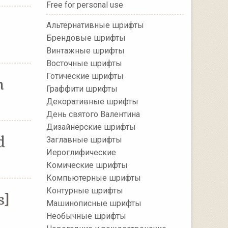
Free for personal use
Альтернативные шрифты
Брендовые шрифты
Винтажные шрифты
Восточные шрифты
Готические шрифты
m
Граффити шрифты
Декоративные шрифты
День святого Валентина
Дизайнерские шрифты
d
Заглавные шрифты
Иероглифические
Комические шрифты
Компьютерные шрифты
Контурные шрифты
s]
Машинописные шрифты
Необычные шрифты