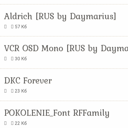
Aldrich [RUS by Daymarius]
57 Кб
30 Кб
DKC Forever
23 Кб
POKOLENIE_Font RFFamily
22 Кб