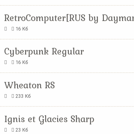
RetroComputer[RUS by Daymar
16 Кб
Cyberpunk Regular
16 Кб
Wheaton RS
233 Кб
Ignis et Glacies Sharp
23 Кб