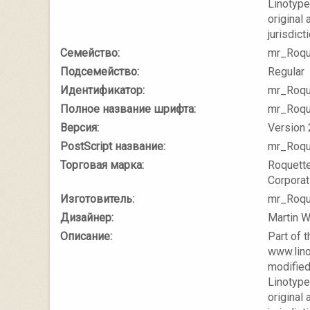
Linotyp
original
jurisdict
Семейство:
mr_Roqu
Подсемейство:
Regular
Идентификатор:
mr_Roqu
Полное название шрифта:
mr_Roqu
Версия:
Version 
PostScript название:
mr_Roqu
Торговая марка:
Roquette
Corporat
Изготовитель:
mr_Roqu
Дизайнер:
Martin W
Описание:
Part of 
www.lino
modified
Linotyp
original