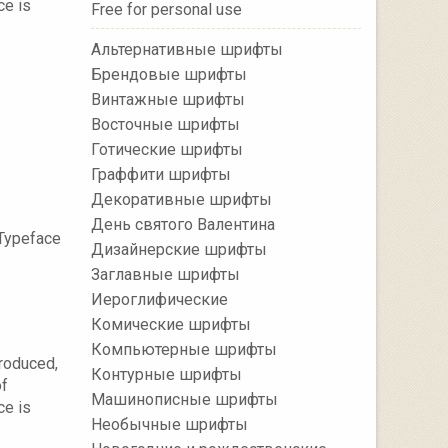
e is
Free for personal use
Альтернативные шрифты
Брендовые шрифты
Винтажные шрифты
Восточные шрифты
Готические шрифты
Граффити шрифты
Декоративные шрифты
День святого Валентина
 Typeface
Дизайнерские шрифты
Заглавные шрифты
Иероглифические
Комические шрифты
Компьютерные шрифты
produced,
Контурные шрифты
of
Машинописные шрифты
e is
Необычные шрифты