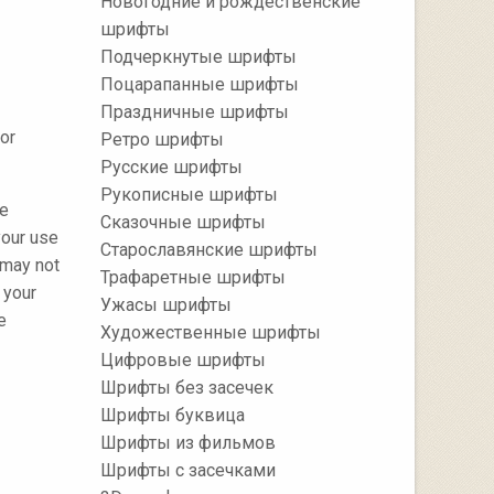
Новогодние и рождественские
шрифты
Подчеркнутые шрифты
Поцарапанные шрифты
Праздничные шрифты
or
Ретро шрифты
Русские шрифты
Рукописные шрифты
ve
Сказочные шрифты
your use
Старославянские шрифты
 may not
Трафаретные шрифты
 your
Ужасы шрифты
e
Художественные шрифты
Цифровые шрифты
Шрифты без засечек
Шрифты буквица
Шрифты из фильмов
Шрифты с засечками