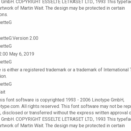
e GmbH. COPYRIGHT ESSELTE LETRASET LTD., 1993 This typefac
 artwork of Martin Wait. The design may be protected in certain
ions.
etteG
etteG:Version 2.00
etteG
2.00 May 6, 2019
etteG
 is either a registered trademark or a trademark of International
ion.
etteG
ait
this font software is copyrighted 1993 - 2006 Linotype GmbH,
type.com. All rights reserved. This font software may not be re
, disclosed or transferred without the express written approval 
e GmbH. COPYRIGHT ESSELTE LETRASET LTD., 1993 This typefac
 artwork of Martin Wait. The design may be protected in certain