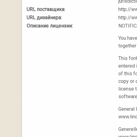
jurisdict
URL поставщика:
http://w
URL дизайнера:
http://w
Описание лицензии:
NOTIFI
You have
together
This fon
entered 
of this 
copy or 
license 
software
General 
www.lino
Generell
www.lino