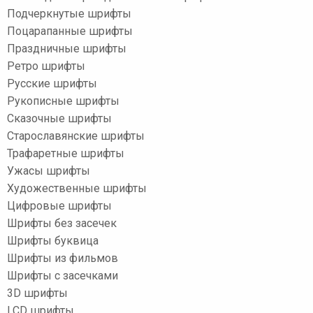
Подчеркнутые шрифты
Поцарапанные шрифты
Праздничные шрифты
Ретро шрифты
Русские шрифты
Рукописные шрифты
Сказочные шрифты
Старославянские шрифты
Трафаретные шрифты
Ужасы шрифты
Художественные шрифты
Цифровые шрифты
Шрифты без засечек
Шрифты буквица
Шрифты из фильмов
Шрифты с засечками
3D шрифты
LCD шрифты