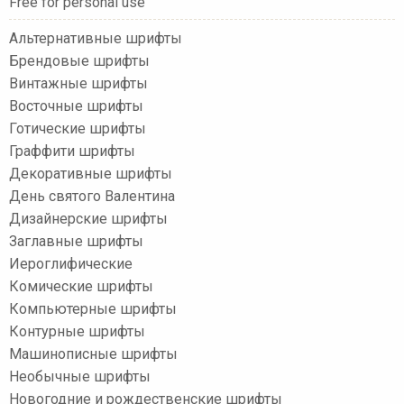
Free for personal use
Альтернативные шрифты
Брендовые шрифты
Винтажные шрифты
Восточные шрифты
Готические шрифты
Граффити шрифты
Декоративные шрифты
День святого Валентина
Дизайнерские шрифты
Заглавные шрифты
Иероглифические
Комические шрифты
Компьютерные шрифты
Контурные шрифты
Машинописные шрифты
Необычные шрифты
Новогодние и рождественские шрифты