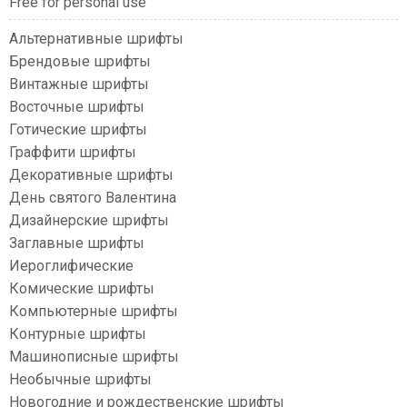
Free for personal use
Альтернативные шрифты
Брендовые шрифты
Винтажные шрифты
Восточные шрифты
Готические шрифты
Граффити шрифты
Декоративные шрифты
День святого Валентина
Дизайнерские шрифты
Заглавные шрифты
Иероглифические
Комические шрифты
Компьютерные шрифты
Контурные шрифты
Машинописные шрифты
Необычные шрифты
Новогодние и рождественские шрифты