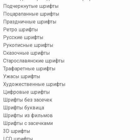
Подчеркнутые шрифты
Поцарапанные шрифты
Праздничные шрифты
Ретро шрифты
Русские шрифты
Рукописные шрифты
Сказочные шрифты
Старославянские шрифты
Трафаретные шрифты
Ужасы шрифты
Художественные шрифты
Цифровые шрифты
Шрифты без засечек
Шрифты буквица
Шрифты из фильмов
Шрифты с засечками
3D шрифты
LCD шрифты