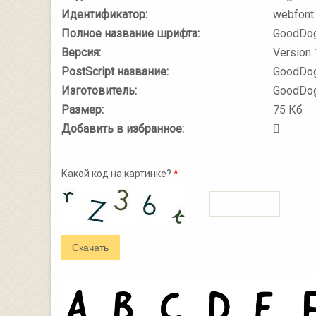
Идентификатор:
webfont
Полное название шрифта:
GoodDog
Версия:
Version 1
PostScript название:
GoodDo
Изготовитель:
GoodDog
Размер:
75 Кб
Добавить в избранное:
Какой код на картинке?
*