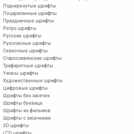
Подчеркнутые шрифты
Поцарапанные шрифты
Праздничные шрифты
Ретро шрифты
Русские шрифты
Рукописные шрифты
Сказочные шрифты
Старославянские шрифты
Трафаретные шрифты
Ужасы шрифты
Художественные шрифты
Цифровые шрифты
Шрифты без засечек
Шрифты буквица
Шрифты из фильмов
Шрифты с засечками
3D шрифты
LCD шрифты