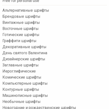
Free for personal use
Альтернативные шрифты
Брендовые шрифты
Винтажные шрифты
Восточные шрифты
Готические шрифты
Граффити шрифты
Декоративные шрифты
День святого Валентина
Дизайнерские шрифты
Заглавные шрифты
Иероглифические
Комические шрифты
Компьютерные шрифты
Контурные шрифты
Машинописные шрифты
Необычные шрифты
Новогодние и рождественские шрифты