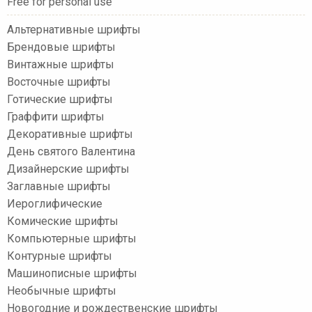
Free for personal use
Альтернативные шрифты
Брендовые шрифты
Винтажные шрифты
Восточные шрифты
Готические шрифты
Граффити шрифты
Декоративные шрифты
День святого Валентина
Дизайнерские шрифты
Заглавные шрифты
Иероглифические
Комические шрифты
Компьютерные шрифты
Контурные шрифты
Машинописные шрифты
Необычные шрифты
Новогодние и рождественские шрифты