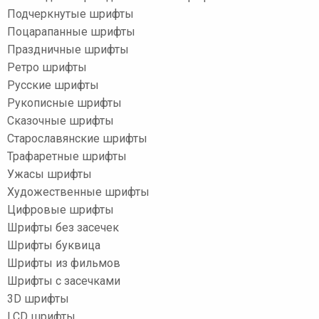
Подчеркнутые шрифты
Поцарапанные шрифты
Праздничные шрифты
Ретро шрифты
Русские шрифты
Рукописные шрифты
Сказочные шрифты
Старославянские шрифты
Трафаретные шрифты
Ужасы шрифты
Художественные шрифты
Цифровые шрифты
Шрифты без засечек
Шрифты буквица
Шрифты из фильмов
Шрифты с засечками
3D шрифты
LCD шрифты