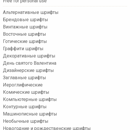
Free for personal use
Альтернативные шрифты
Брендовые шрифты
Винтажные шрифты
Восточные шрифты
Готические шрифты
Граффити шрифты
Декоративные шрифты
День святого Валентина
Дизайнерские шрифты
Заглавные шрифты
Иероглифические
Комические шрифты
Компьютерные шрифты
Контурные шрифты
Машинописные шрифты
Необычные шрифты
Новогодние и рождественские шрифты