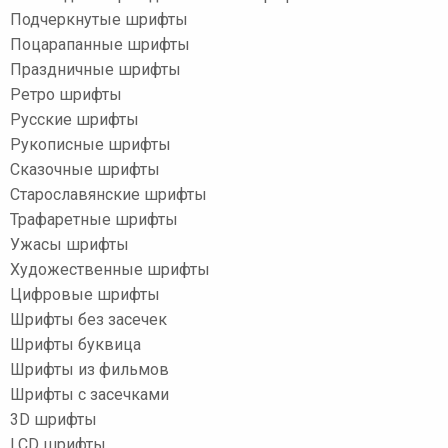
Подчеркнутые шрифты
Поцарапанные шрифты
Праздничные шрифты
Ретро шрифты
Русские шрифты
Рукописные шрифты
Сказочные шрифты
Старославянские шрифты
Трафаретные шрифты
Ужасы шрифты
Художественные шрифты
Цифровые шрифты
Шрифты без засечек
Шрифты буквица
Шрифты из фильмов
Шрифты с засечками
3D шрифты
LCD шрифты